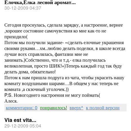
Ёлочка,Ёлка лесной аромат...
30-12-2009 04:37
Сегодня проснулась, сделала зарядку, а настроение, вернее
,хорошее состояние самочувствия ко мне как-то не
приходило(
Потом мы получили задание- «сделать елочные украшения
своими руками…хм..люблю делать поделки, в школе всегда
лучше всех справлялась, фантазии мне не
занимать.)Собственно, что и т.д.- елка получилась
великолепная, просто ШИК!=)Теперь каждый год так буду
делать дома, обязательно!
Потом к нам пришла подруга из чата, чтобы украсить нашу
комнату воздушными шарами…В общем у нас теперь не
комната ,а скзочный уголочек.))
P.S. Новогоднего настроения не могу поймать(
Алеся.
комментарии: 0
понравилось!
вверх^
к полной версии
Via est vita...
29-12-2009 05:04