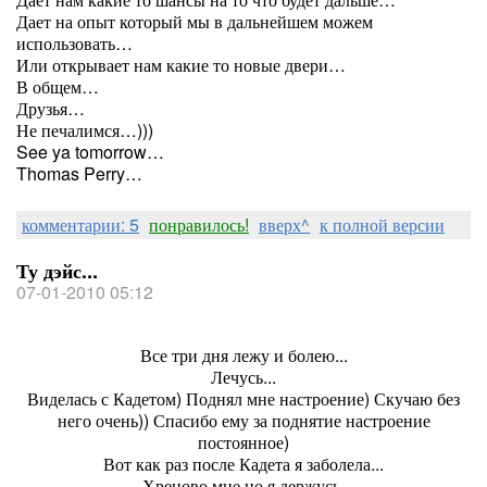
Дает на опыт который мы в дальнейшем можем
использовать…
Или открывает нам какие то новые двери…
В общем…
Друзья…
Не печалимся…)))
See ya tomorrow…
Thomas Perry…
комментарии: 5
понравилось!
вверх^
к полной версии
Ту дэйс...
07-01-2010 05:12
Все три дня лежу и болею...
Лечусь...
Виделась с Кадетом) Поднял мне настроение) Скучаю без
него очень)) Спасибо ему за поднятие настроение
постоянное)
Вот как раз после Кадета я заболела...
Хреново мне но я держусь.