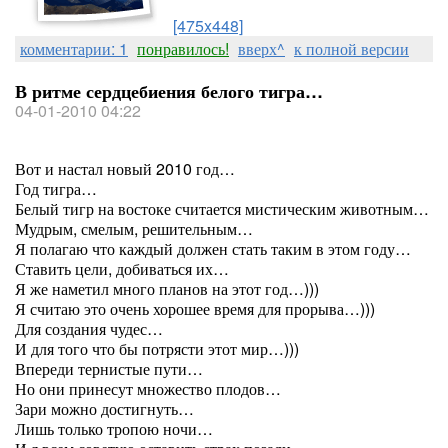
[475x448]
комментарии: 1
понравилось!
вверх^
к полной версии
В ритме сердцебиения белого тигра…
04-01-2010 04:22
Вот и настал новый 2010 год…
Год тигра…
Белый тигр на востоке считается мистическим животным…
Мудрым, смелым, решительным…
Я полагаю что каждый должен стать таким в этом году…
Ставить цели, добиваться их…
Я же наметил много планов на этот год…)))
Я считаю это очень хорошее время для прорыва…)))
Для создания чудес…
И для того что бы потрясти этот мир…)))
Впереди тернистые пути…
Но они принесут множество плодов…
Зари можно достигнуть…
Лишь только тропою ночи…