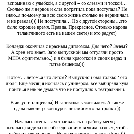
вспоминаю с улыбкой, а с другой – со слезами и тоской…
Сколько же я нервов и слез потратила пока поступала? Не
знаю..я по-моему за всю свою жизнь столько не нервничала
и не ревела)))) Не поступила… Но с другой стороны…это
было хорошее время. Правда. Прекрасное. Столько народа
талантливого есть на нашем свете) и это радует)
Колледж окончила с красным дипломом. Для чего? Зачем?
А хрен его знает. Зато выпускной мы отгуляли просто
МЕГА офигительно..) и я была красоткой в своих кедах и
плтье бешеном)))
Потом… летом..а что летом? Выпускной был толкьо 1ого
июля. Еще месяц я носилась с универом..все выбирала куда
пойти..я ведь не думала что не поступлю в театральный.
В августе танцевала) И занималась монтажом. А также
сдала наконец свои курсы английского на тройки ))
Началась осень…я устраивалась на работу месяц…
пыталась) ходила по собеседованиям всяким разным, чтобы
работать секретарем… Но не устроилась, и слава Богу)))