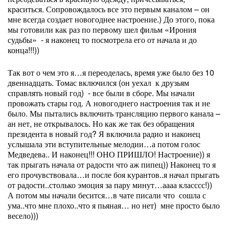
краситься. Сопровождалось все это первым каналом – он
мне всегда создает новогоднее настроение.) До этого, пока
мы готовили как раз по первому шел фильм «Ирония
судьбы»
- я наконец то посмотрела его от начала и до
конца!!!))
Так вот о чем это я…я переоделась, время уже было без 10
двеннадцать. Томас включился (он уехал
к друзьям
справлять новый год)
- все были в сборе. Мы начали
провожать стары год. А новогоднего настроения так и не
было. Мы пытались включить трансляцию первого канала –
ан нет, не открывалось. Но как же так без обращения
президента в новый год? Я включила радио и наконец
услышала эти вступительные мелодии…а потом голос
Медведева.. И наконец!!! ОНО ПРИШЛО! Настроение)) я
так прыгать начала от радости что аж пипец)) Наконец то я
его прочувствовала…и после боя курантов..я начал прыгать
от радости..столько эмоция за пару минут…аааа класссс!))
А потом мы начали бесится…в чате писали что
сошла с
ума..что мне плохо..что я пьяная… но нет)
мне просто было
весело)))