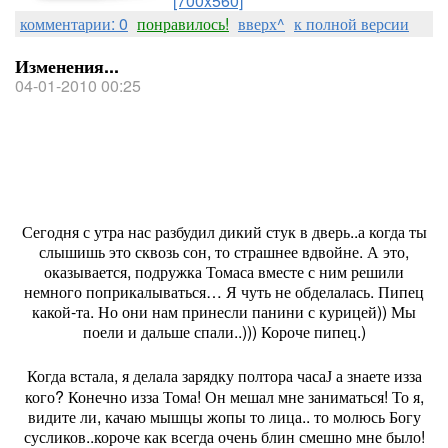
[700x560]
комментарии: 0
понравилось!
вверх^
к полной версии
Изменения...
04-01-2010 00:25
Сегодня с утра нас разбудил дикий стук в дверь..а когда ты
слышишь это сквозь сон, то страшнее вдвойне. А это,
оказывается, подружка Томаса вместе с ним решили
немного поприкалываться… Я чуть не обделалась. Пипец
какой-та. Но они нам принесли панини с курицей)) Мы
поели и дальше спали..))) Короче пипец.)
Когда встала, я делала зарядку полтора часа
а знаете изза
J
кого? Конечно изза Тома! Он мешал мне заниматься! То я,
видите ли, качаю мышцы жопы то лица.. то молюсь Богу
сусликов..короче как всегда очень блин смешно мне было!