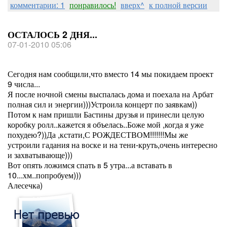
комментарии: 1
понравилось!
вверх^
к полной версии
ОСТАЛОСЬ 2 ДНЯ...
07-01-2010 05:06
Сегодня нам сообщили,что вместо 14 мы покидаем проект
9 числа...
Я после ночной смены выспалась дома и поехала на Арбат
полная сил и энергии)))Устроила концерт по заявкам))
Потом к нам пришли Бастины друзья и принесли целую
коробку ролл..кажется я объелась..Боже мой ,когда я уже
похудею?))Да ,кстати,С РОЖДЕСТВОМ!!!!!!!Мы же
устроили гадания на воске и на тени-круть,очень интересно
и захватывающе)))
Вот опять ложимся спать в 5 утра...а вставать в
10...хм..попробуем)))
Алесечка)