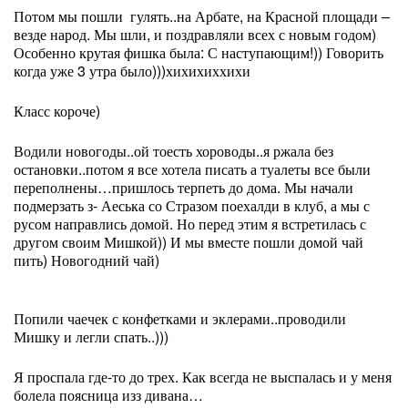
Потом мы пошли
гулять..на Арбате, на Красной площади –
везде народ. Мы шли, и поздравляли всех с новым годом)
Особенно крутая фишка была: С наступающим!)) Говорить
когда уже 3 утра было)))хихихиххихи
Класс короче)
Водили новогоды..ой тоесть хороводы..я ржала без
остановки..потом я все хотела писать а туалеты все были
переполнены…пришлось терпеть до дома. Мы начали
подмерзать з- Аеська со Стразом поехалди в клуб, а мы с
русом направлись домой. Но перед этим я встретилась с
другом своим Мишкой)) И мы вместе пошли домой чай
пить) Новогодний чай)
Попили чаечек с конфетками и эклерами..проводили
Мишку и легли спать..)))
Я проспала где-то до трех. Как всегда не выспалась и у меня
болела поясница изз дивана…