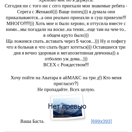
Сегодня ни с того ни с сего приехали мои знакомые ребята -
Серега с Женькой))) Ваще пипец))) я думала они
прикалываются...а они реально приеахли и суш привезли!!!
МНОГО!!!!!))) Хоть мне и было херово, я оттусила вместе с
ними...мы погадали на воске..на тенях...еще там на чем-то..
в общем круто было)))
Ща ложимся спать..вставать через 5 часов...))) Ну и пофигу
что я больная и что спать будет хотеться))) Оставшиеся три
дня я вечно здоровая и мегапозитивная девчонка)) а
отболею уж дома...)))
ВСЕХ с Рождеством!!!
Хочу пойти на Аватара в айМАКС на три д!) Кто меня
пригласит?)
Не пропадайте. Всех целую.
Ваша Баста.
[699x393]