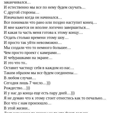
заканчивался…
И естественно мы все по нему будем скучать…
С другой стороны…
Изначально когда он начинался…
Все понимали что рано или поздно наступит конец…
И мне кажется он вполне логично завершиться…
И какая та часть меня готова к этому концу…
Отдать столько времени этому шоу…
И просто так уйти невозможно…
Мы создали что то немного большее…
Чем просто проект с камерами…
И чебурашками на экране…
И это что то..
Оставит частицу себя в каждом из нас…
Таким образом мы все будем соединены…
В любом случаи…
Сегодня лишь 7 число…)))
Рождество…)))
И у нас до конца еще есть пару дней…)))
Я не думаю что к этому стоит отнестись как то печально…
Все что с нам произошло…
В этой жизни..
Дает нам какие то шансы на то что будет дальше…