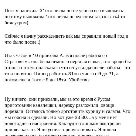
Пост я написала 31ого числа но не успела его выложить
поэтому выложила 1ого числа перед сном так сказать
J
то
биж утром)
Сейчас я начну рассказывать как мы справили новый год и
что было после..)
Итак часов в 10 приехала Алеся после работы со
Стразовым.. она была немного нервная и злая, тно вроди бы
отошла потом..она сказала что оч усталда после работы – то
то и понятно. Пипец работать 31ого числа с 9 до 21, а
потом еще и 1ого с 9 до 18ти. Убийство.
Ну ничего, они приехали, мы за это время с Русом
приготовили канапешки, нарезку разложили, овощи
порезали. Осталось только доготовить курицу и салаты. Что
мы собсна и сделали. Но вот уже 23 30…а у меня нет
новогоднего настроения. Как будто слишком быстро он
пришел как то. Я не успела прочувствовать. Я пошла
переодеваться в красивую одежду, причесываться,