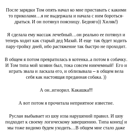
После зарядки Том опять начал ко мне приставать с какими
то приколами…я не выдержала и начала с ним бороться-
драться. И он потянул поясницу. Бедняго)) Хиляк!)
Я сделала ему массаж лечебный…он реально ее потянул и
теперь ходит как старый дед Мазай. И еще
так будет ходить
пару-тройку дней, ибо растяжение так быстро не проходит.
В общем я потом превратилась в котенка..а потом в собачку.
И Том типа мой хозяин был, тока совсем никчемный!
Его и
играть звала и ласкала его, и облизывала – в общем вела
себя как настоящая преданная собака. ))
А он..игнорил. Какашка!!!
А вот потом я прочитала неприятное известие.
Руслан выбывает из шоу изза нарушений правил. И шоу
подходит к своему логическому завершению. Типа конец( и
мы тоже видимо будем уходить…В общем мне стало даже