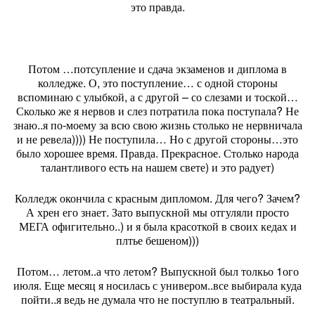
это правда.
Потом …потсупление и сдача экзаменов и диплома в
колледже. О, это поступление… с одной стороны
вспоминаю с улыбкой, а с другой – со слезами и тоской…
Сколько же я нервов и слез потратила пока поступала? Не
знаю..я по-моему за всю свою жизнь столько не нервничала
и не ревела)))) Не поступила… Но с другой стороны…это
было хорошее время. Правда. Прекрасное. Столько народа
талантливого есть на нашем свете) и это радует)
Колледж окончила с красным дипломом. Для чего? Зачем?
А хрен его знает. Зато выпускной мы отгуляли просто
МЕГА офигительно..) и я была красоткой в своих кедах и
плтье бешеном)))
Потом… летом..а что летом? Выпускной был толкьо 1ого
июля. Еще месяц я носилась с универом..все выбирала куда
пойти..я ведь не думала что не поступлю в театральный.