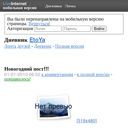
Live
Internet
Дневники
Личка
мобильная версия
Вы были перенаправлены на мобильную версию
страницы.
Вернуться!
Авторизация
Дневник
EtoYa
Лента друзей
-
Дневник
-
Полная версия
Новогодний пост!!!
01-01-2010 06:32
к комментариям
-
к полной версии
-
понравилось!
[319x480]