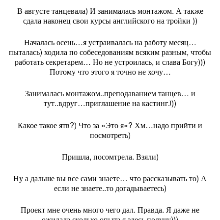
В августе танцевала) И занималась монтажом. А также
сдала наконец свои курсы английского на тройки ))
Началась осень…я устраивалась на работу месяц…
пыталась) ходила по собеседованиям всяким разным, чтобы
работать секретарем… Но не устроилась, и слава Богу)))
Потому что этого я точно не хочу…
Занималась монтажом..преподаванием танцев… и
тут..вдруг…приглашение на кастинг
))
J
Какое такое ятв?) Что за «Это я»? Хм…надо прийти и
посмотреть)
Пришла, посомтрела. Взяли)
Ну а дальше вы все сами знаете… что рассказывать то) А
если не знаете..то догадываетесь)
Проект мне очень много чего дал. Правда. Я даже не
ожидала сколько опыта я здесь получу)))