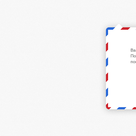
Ва
По
по