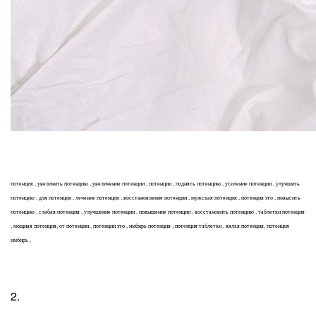
потенция , увеличить потенцию , увеличение потенции , потенции , поднять потенцию , усиление потенции , улучшить
потенцию , для потенции , лечение потенции , восстановление потенции , мужская потенция , потенция это , повысить
потенцию , слабая потенция , улучшение потенции , повышение потенции , восстановить потенцию , таблетки потенция
, мощная потенция, от потенции , потенции это , имбирь потенция , потенция таблетки , вялая потенция, потенция
имбирь ,
2.