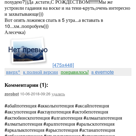
похудею?))Да ,кстати,С РОЖДЕСТВОМ!!!!!!!Мы же
устроили гадания на воске и на тени-круть,очень интересно
и захватывающе)))
Вот опять ложимся спать в 5 утра...а вставать в
10...хм..попробуем)))
Алесечка)
[475x448]
вверх^
к полной версии
понравилось!
в evernote
Комментарии (1):
10-06-2018-09:26
удалить
zorobot
#абайпотенция #аккольпотенция #аксайпотенция
#аксупотенция #актаупотенция #актобепотенция
#актюбинскпотенция #алгапотенция #алмаатапотенция
#алматыпотенция #аралпотенция #аральскпотенция
#аркалыкпотенция #арыспотенция #астанапотенция
#атбасарпотенция #атыраупотенция #аягозпотенция