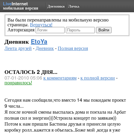
Live
Internet
Дневники
Личка
мобильная версия
Вы были перенаправлены на мобильную версию
страницы.
Вернуться!
Авторизация
Дневник
EtoYa
Лента друзей
-
Дневник
-
Полная версия
ОСТАЛОСЬ 2 ДНЯ...
07-01-2010 05:06
к комментариям
-
к полной версии
-
понравилось!
Сегодня нам сообщили,что вместо 14 мы покидаем проект
9 числа...
Я после ночной смены выспалась дома и поехала на Арбат
полная сил и энергии)))Устроила концерт по заявкам))
Потом к нам пришли Бастины друзья и принесли целую
коробку ролл..кажется я объелась..Боже мой ,когда я уже