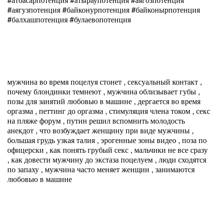
#аягузпотенция #байконурпотенция #байконырпотенция
#балхашпотенция #булаевопотенция
мужчина во время поцелуя стонет , сексуальный контакт ,
почему блондинки темнеют , мужчина облизывает губы ,
позы для занятий любовью в машине , дергается во время
оргазма , петтинг до оргазма , стимуляция члена током , секс
на пляже форум , путин решил вспомнить молодость
анекдот , что возбуждает женщину при виде мужчины ,
большая грудь узкая талия , эрогенные зоны видео , поза по
офицерски , как понять грубый секс , мальчики не все сразу
, как довести мужчину до экстаза поцелуем , люди сходятся
по запаху , мужчина часто меняет женщин , занимаются
любовью в машине