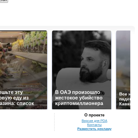
ешьте эту
В ОАЭ произошло
Все нов
овую еду из
жестокое убийство
падению
азина: список
криптомиллионера
Кавказе:
О проекте
Версия для PDA
Контакты
Разместить рекламу