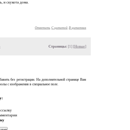
, и скукота дома.
Ответить
С цитатой
В цитатник
»
Страницы:
[1] [
Новые
]
авить без регистрации. На дополнительной странице Вам
волы с изображения в специальное поле.
у:
 ссылку
омментарии
нку