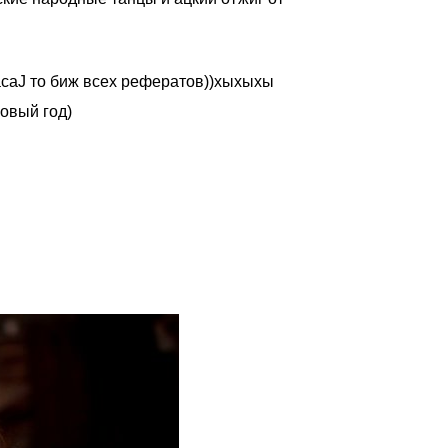
асаJ то биж всех рефератов))хыхыхы
овый год)