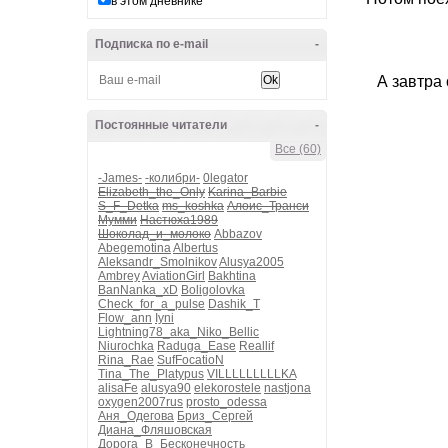
в этом дневнике
Подписка по e-mail
-
А завтра
Постоянные читатели
-
Все (60)
-James-
-колибри-
0legator
Elizabeth_the_Only
Karina_Barbie
S_F_Detka
ms_koshka
Алоис_Транси
Мумми
Настюха1989
Шоколад_и_молоко
Abbazov
Abegemotina
Albertus
Aleksandr_Smolnikov
Alusya2005
Ambrey
AviationGirl
Bakhtina
BanNanka_xD
Boligolovka
Check_for_a_pulse
Dashik_T
Flow_ann
Iyni
Lightning78_aka_Niko_Bellic
Niurochka
Raduga_Ease
Reallif
Rina_Rae
SufFocatioN
Tina_The_Platypus
VILLLLLLLLLKA
alisaFe
alusya90
elekorostele
nastjona
oxygen2007rus
prosto_odessa
Аня_Одегова
Бриз_Сергей
Диана_Фляшовская
Дорога_В_Бесконечность