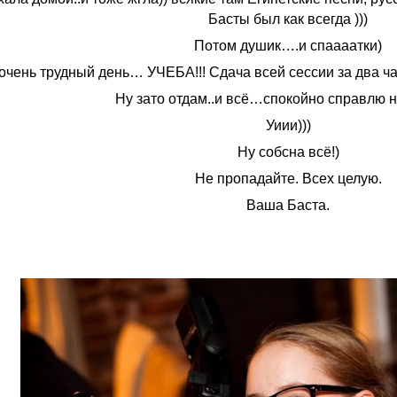
Басты был как всегда )))
Потом душик….и спаааатки)
 очень трудный день… УЧЕБА!!! Сдача всей сессии за два ч
Ну зато отдам..и всё…спокойно справлю н
Уиии)))
Ну собсна всё!)
Не пропадайте. Всех целую.
Ваша Баста.