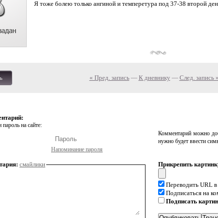
Я тоже болею только ангиной и темперетура под 37-38 второй день
« Пред. запись
—
К дневнику
—
След. запись 
ь
ентарий:
 пароль на сайте:
Комментарий можно доб
нужно будет ввести сим
Напоминание пароля
тария:
смайлики
Прикрепить картинк
Переводить URL в
Подписаться на к
Подписать карти