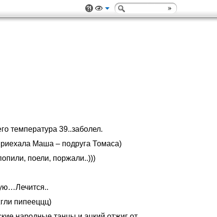
го температура 39..заболел.
приехала Маша – подруга Томаса)
пили, поели, поржали..)))
ую…Лечится..
жгли пипееццц)
ские народные танцы и ацкий отжиг от