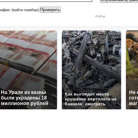
рафии: (найти ошибки)
На Урале из казны
Не 
Как выглядит место
были украдены 18
гот
крушение вертолета на
миллионов рублей
маг
Кавказе: смотреть