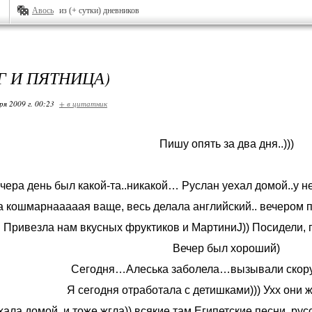
Авось
из (+ сутки) дневников
Г И ПЯТНИЦА)
ря 2009 г. 00:23
+ в цитатник
Пишу опять за два дня..)))
чера день был какой-та..никакой… Руслан уехал домой..у не
а кошмарнааааая ваще, весь делала английский.. вечером 
Привезла нам вкусных фруктиков и МартиниJ)) Посидели, по
Вечер был хороший)
Сегодня…Алеська заболела…вызывали скор
Я сегодня отработала с детишками))) Ухх они 
ала домой..и тоже жгла)) всякие там Египетские песни, рус