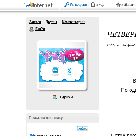
Регистрация
Вход
Рейтинги
Записи
Друзья
Комментарии
EtoYa
ЧЕТВЕР
Суббота, 26 Декаб
В
Погод
В друзья
Поиск по дневнику
-
Потом поех