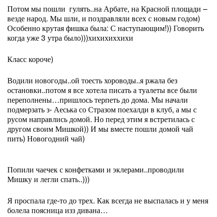
Потом мы пошли
гулять..на Арбате, на Красной площади –
везде народ. Мы шли, и поздравляли всех с новым годом)
Особенно крутая фишка была: С наступающим!)) Говорить
когда уже 3 утра было)))хихихиххихи
Класс короче)
Водили новогоды..ой тоесть хороводы..я ржала без
остановки..потом я все хотела писать а туалеты все были
переполнены…пришлось терпеть до дома. Мы начали
подмерзать з- Аеська со Стразом поехалди в клуб, а мы с
русом направлись домой. Но перед этим я встретилась с
другом своим Мишкой)) И мы вместе пошли домой чай
пить) Новогодний чай)
Попили чаечек с конфетками и эклерами..проводили
Мишку и легли спать..)))
Я проспала где-то до трех. Как всегда не выспалась и у меня
болела поясница изз дивана…