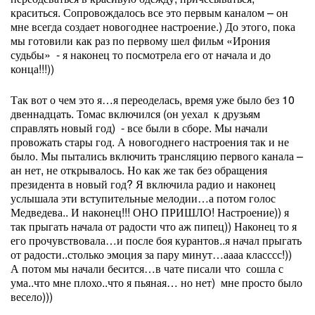
краситься. Сопровождалось все это первым каналом – он
мне всегда создает новогоднее настроение.) До этого, пока
мы готовили как раз по первому шел фильм «Ирония
судьбы»
- я наконец то посмотрела его от начала и до
конца!!!))
Так вот о чем это я…я переоделась, время уже было без 10
двеннадцать. Томас включился (он уехал
к друзьям
справлять новый год)
- все были в сборе. Мы начали
провожать стары год. А новогоднего настроения так и не
было. Мы пытались включить трансляцию первого канала –
ан нет, не открывалось. Но как же так без обращения
президента в новый год? Я включила радио и наконец
услышала эти вступительные мелодии…а потом голос
Медведева.. И наконец!!! ОНО ПРИШЛО! Настроение)) я
так прыгать начала от радости что аж пипец)) Наконец то я
его прочувствовала…и после боя курантов..я начал прыгать
от радости..столько эмоция за пару минут…аааа класссс!))
А потом мы начали бесится…в чате писали что
сошла с
ума..что мне плохо..что я пьяная… но нет)
мне просто было
весело)))