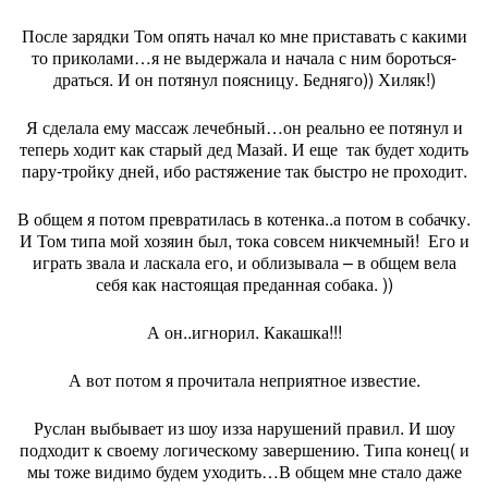
После зарядки Том опять начал ко мне приставать с какими
то приколами…я не выдержала и начала с ним бороться-
драться. И он потянул поясницу. Бедняго)) Хиляк!)
Я сделала ему массаж лечебный…он реально ее потянул и
теперь ходит как старый дед Мазай. И еще
так будет ходить
пару-тройку дней, ибо растяжение так быстро не проходит.
В общем я потом превратилась в котенка..а потом в собачку.
И Том типа мой хозяин был, тока совсем никчемный!
Его и
играть звала и ласкала его, и облизывала – в общем вела
себя как настоящая преданная собака. ))
А он..игнорил. Какашка!!!
А вот потом я прочитала неприятное известие.
Руслан выбывает из шоу изза нарушений правил. И шоу
подходит к своему логическому завершению. Типа конец( и
мы тоже видимо будем уходить…В общем мне стало даже