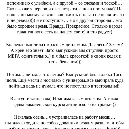
вспоминаю с улыбкой, а с другой – со слезами и тоской…
Сколько же я нервов и слез потратила пока поступала? Не
знаю..я по-моему за всю свою жизнь столько не нервничала
и не ревела)))) Не поступила… Но с другой стороны…это
было хорошее время. Правда. Прекрасное. Столько народа
талантливого есть на нашем свете) и это радует)
Колледж окончила с красным дипломом. Для чего? Зачем?
А хрен его знает. Зато выпускной мы отгуляли просто
МЕГА офигительно..) и я была красоткой в своих кедах и
плтье бешеном)))
Потом… летом..а что летом? Выпускной был толкьо 1ого
июля. Еще месяц я носилась с универом..все выбирала куда
пойти..я ведь не думала что не поступлю в театральный.
В августе танцевала) И занималась монтажом. А также
сдала наконец свои курсы английского на тройки ))
Началась осень…я устраивалась на работу месяц…
пыталась) ходила по собеседованиям всяким разным, чтобы
работать секретарем… Но не устроилась, и слава Богу)))