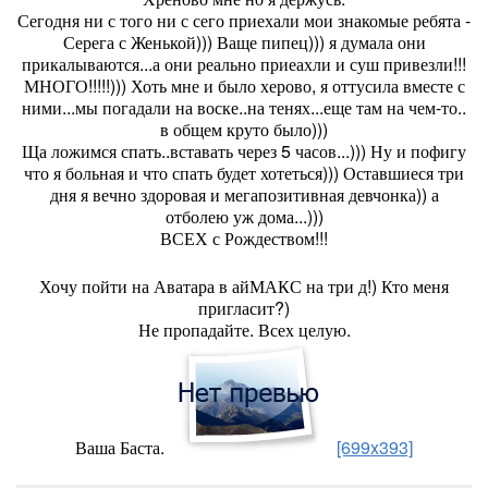
Сегодня ни с того ни с сего приехали мои знакомые ребята -
Серега с Женькой))) Ваще пипец))) я думала они
прикалываются...а они реально приеахли и суш привезли!!!
МНОГО!!!!!))) Хоть мне и было херово, я оттусила вместе с
ними...мы погадали на воске..на тенях...еще там на чем-то..
в общем круто было)))
Ща ложимся спать..вставать через 5 часов...))) Ну и пофигу
что я больная и что спать будет хотеться))) Оставшиеся три
дня я вечно здоровая и мегапозитивная девчонка)) а
отболею уж дома...)))
ВСЕХ с Рождеством!!!
Хочу пойти на Аватара в айМАКС на три д!) Кто меня
пригласит?)
Не пропадайте. Всех целую.
Ваша Баста.
[699x393]