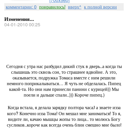
[700x560]
комментарии: 0
понравилось!
вверх^
к полной версии
Изменения...
04-01-2010 00:25
Сегодня с утра нас разбудил дикий стук в дверь..а когда ты
слышишь это сквозь сон, то страшнее вдвойне. А это,
оказывается, подружка Томаса вместе с ним решили
немного поприкалываться… Я чуть не обделалась. Пипец
какой-та. Но они нам принесли панини с курицей)) Мы
поели и дальше спали..))) Короче пипец.)
Когда встала, я делала зарядку полтора часа
а знаете изза
J
кого? Конечно изза Тома! Он мешал мне заниматься! То я,
видите ли, качаю мышцы жопы то лица.. то молюсь Богу
сусликов..короче как всегда очень блин смешно мне было!