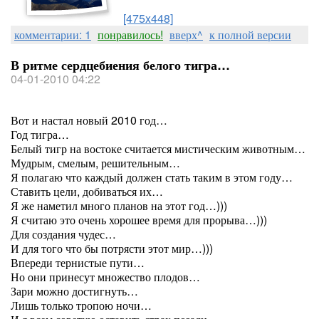
[475x448]
комментарии: 1
понравилось!
вверх^
к полной версии
В ритме сердцебиения белого тигра…
04-01-2010 04:22
Вот и настал новый 2010 год…
Год тигра…
Белый тигр на востоке считается мистическим животным…
Мудрым, смелым, решительным…
Я полагаю что каждый должен стать таким в этом году…
Ставить цели, добиваться их…
Я же наметил много планов на этот год…)))
Я считаю это очень хорошее время для прорыва…)))
Для создания чудес…
И для того что бы потрясти этот мир…)))
Впереди тернистые пути…
Но они принесут множество плодов…
Зари можно достигнуть…
Лишь только тропою ночи…