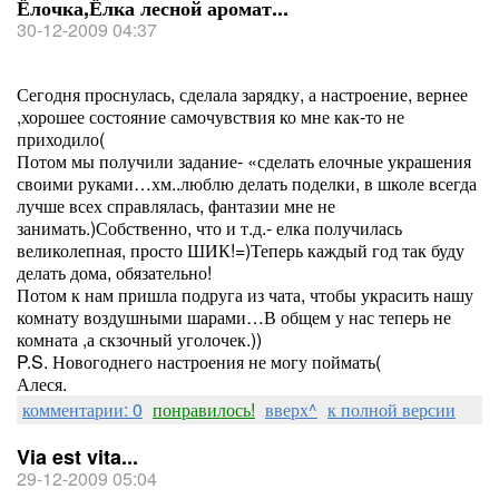
Ёлочка,Ёлка лесной аромат...
30-12-2009 04:37
Сегодня проснулась, сделала зарядку, а настроение, вернее
,хорошее состояние самочувствия ко мне как-то не
приходило(
Потом мы получили задание- «сделать елочные украшения
своими руками…хм..люблю делать поделки, в школе всегда
лучше всех справлялась, фантазии мне не
занимать.)Собственно, что и т.д.- елка получилась
великолепная, просто ШИК!=)Теперь каждый год так буду
делать дома, обязательно!
Потом к нам пришла подруга из чата, чтобы украсить нашу
комнату воздушными шарами…В общем у нас теперь не
комната ,а скзочный уголочек.))
P.S. Новогоднего настроения не могу поймать(
Алеся.
комментарии: 0
понравилось!
вверх^
к полной версии
Via est vita...
29-12-2009 05:04