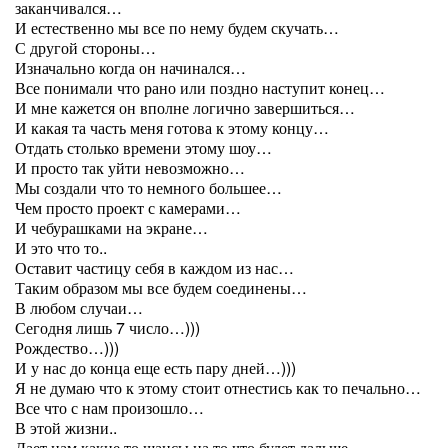
заканчивался…
И естественно мы все по нему будем скучать…
С другой стороны…
Изначально когда он начинался…
Все понимали что рано или поздно наступит конец…
И мне кажется он вполне логично завершиться…
И какая та часть меня готова к этому концу…
Отдать столько времени этому шоу…
И просто так уйти невозможно…
Мы создали что то немного большее…
Чем просто проект с камерами…
И чебурашками на экране…
И это что то..
Оставит частицу себя в каждом из нас…
Таким образом мы все будем соединены…
В любом случаи…
Сегодня лишь 7 число…)))
Рождество…)))
И у нас до конца еще есть пару дней…)))
Я не думаю что к этому стоит отнестись как то печально…
Все что с нам произошло…
В этой жизни..
Дает нам какие то шансы на то что будет дальше…