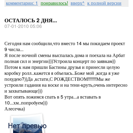
комментарии: 1
понравилось!
вверх^
к полной версии
ОСТАЛОСЬ 2 ДНЯ...
07-01-2010 05:06
Сегодня нам сообщили,что вместо 14 мы покидаем проект
9 числа...
Я после ночной смены выспалась дома и поехала на Арбат
полная сил и энергии)))Устроила концерт по заявкам))
Потом к нам пришли Бастины друзья и принесли целую
коробку ролл..кажется я объелась..Боже мой ,когда я уже
похудею?))Да ,кстати,С РОЖДЕСТВОМ!!!!!!!Мы же
устроили гадания на воске и на тени-круть,очень интересно
и захватывающе)))
Вот опять ложимся спать в 5 утра...а вставать в
10...хм..попробуем)))
Алесечка)