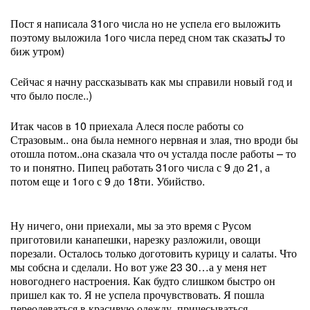
Пост я написала 31ого числа но не успела его выложить
поэтому выложила 1ого числа перед сном так сказать
J
то
биж утром)
Сейчас я начну рассказывать как мы справили новый год и
что было после..)
Итак часов в 10 приехала Алеся после работы со
Стразовым.. она была немного нервная и злая, тно вроди бы
отошла потом..она сказала что оч усталда после работы – то
то и понятно. Пипец работать 31ого числа с 9 до 21, а
потом еще и 1ого с 9 до 18ти. Убийство.
Ну ничего, они приехали, мы за это время с Русом
приготовили канапешки, нарезку разложили, овощи
порезали. Осталось только доготовить курицу и салаты. Что
мы собсна и сделали. Но вот уже 23 30…а у меня нет
новогоднего настроения. Как будто слишком быстро он
пришел как то. Я не успела прочувствовать. Я пошла
переодеваться в красивую одежду, причесываться,