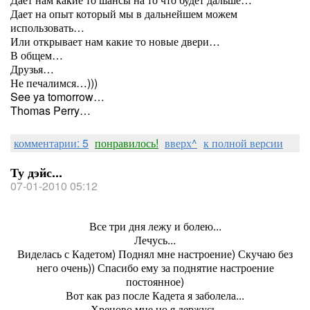
Дает на опыт который мы в дальнейшем можем
использовать…
Или открывает нам какие то новые двери…
В общем…
Друзья…
Не печалимся…)))
See ya tomorrow…
Thomas Perry…
комментарии: 5
понравилось!
вверх^
к полной версии
Ту дэйс...
07-01-2010 05:12
Все три дня лежу и болею...
Лечусь...
Виделась с Кадетом) Поднял мне настроение) Скучаю без
него очень)) Спасибо ему за поднятие настроение
постоянное)
Вот как раз после Кадета я заболела...
Хреново мне но я держусь.