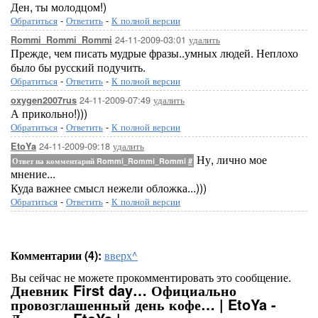
Ден, ты молодцом!)
Обратиться
-
Ответить
-
К полной версии
24-11-2009-03:01
удалить
Rommi_Rommi_Rommi
Прежде, чем писать мудрые фразы..умных людей. Неплохо
было бы русский подучить.
Обратиться
-
Ответить
-
К полной версии
24-11-2009-07:49
удалить
oxygen2007rus
А прикольно!)))
Обратиться
-
Ответить
-
К полной версии
24-11-2009-09:18
удалить
EtoYa
Ну, лично мое
Ответ на комментарий Rommi_Rommi_Rommi
#
мнение...
Куда важнее смысл нежели обложка...)))
Обратиться
-
Ответить
-
К полной версии
Комментарии (4):
вверх^
Вы сейчас не можете прокомментировать это сообщение.
Дневник First day… Официально
провозглашенный день кофе… | EtoYa -