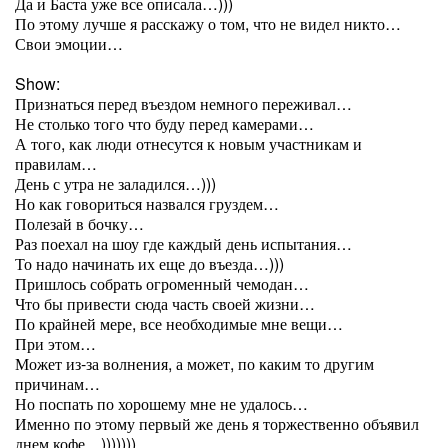
Да и Баста уже все описала…)))
По этому лучше я расскажу о том, что не видел никто…
Свои эмоции…
Show:
Признаться перед въездом немного переживал…
Не столько того что буду перед камерами…
А того, как люди отнесутся к новым участникам и
правилам…
День с утра не заладился…)))
Но как говориться назвался груздем…
Полезай в бочку…
Раз поехал на шоу где каждый день испытания…
То надо начинать их еще до въезда…)))
Пришлось собрать огроменный чемодан…
Что бы привести сюда часть своей жизни…
По крайней мере, все необходимые мне вещи…
При этом…
Может из-за волнения, а может, по каким то другим
причинам…
Но поспать по хорошему мне не удалось…
Именно по этому первый же день я торжественно объявил
днем кофе…)))))))