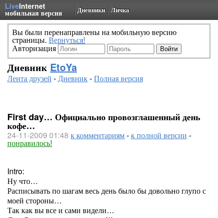
Live
Internet
Дневники
Личка
мобильная версия
Вы были перенаправлены на мобильную версию
страницы.
Вернуться!
Авторизация
Дневник
EtoYa
Лента друзей
-
Дневник
-
Полная версия
First day… Официально провозглашенный день
кофе…
24-11-2009 01:48
к комментариям
-
к полной версии
-
понравилось!
Intro:
Ну что…
Расписывать по шагам весь день было бы довольно глупо с
моей стороны…
Так как вы все и сами видели…