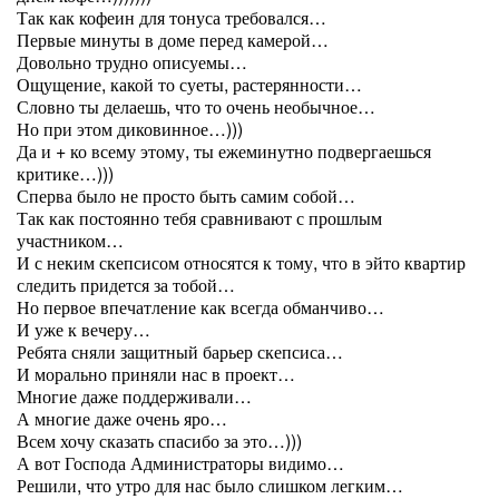
Так как кофеин для тонуса требовался…
Первые минуты в доме перед камерой…
Довольно трудно описуемы…
Ощущение, какой то суеты, растерянности…
Словно ты делаешь, что то очень необычное…
Но при этом диковинное…)))
Да и + ко всему этому, ты ежеминутно подвергаешься
критике…)))
Сперва было не просто быть самим собой…
Так как постоянно тебя сравнивают с прошлым
участником…
И с неким скепсисом относятся к тому, что в эйто квартир
следить придется за тобой…
Но первое впечатление как всегда обманчиво…
И уже к вечеру…
Ребята сняли защитный барьер скепсиса…
И морально приняли нас в проект…
Многие даже поддерживали…
А многие даже очень яро…
Всем хочу сказать спасибо за это…)))
А вот Господа Администраторы видимо…
Решили, что утро для нас было слишком легким…