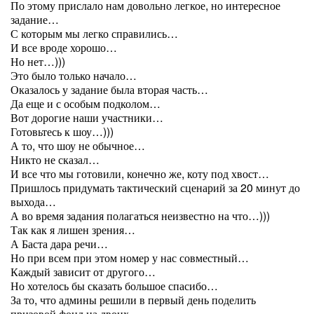
По этому прислало нам довольно легкое, но интересное
задание…
С которым мы легко справились…
И все вроде хорошо…
Но нет…)))
Это было только начало…
Оказалось у задание была вторая часть…
Да еще и с особым подколом…
Вот дорогие наши участники…
Готовьтесь к шоу…)))
А то, что шоу не обычное…
Никто не сказал…
И все что мы готовили, конечно же, коту под хвост…
Пришлось придумать тактический сценарий за 20 минут до
выхода…
А во время задания полагаться неизвестно на что…)))
Так как я лишен зрения…
А Баста дара речи…
Но при всем при этом номер у нас совместный…
Каждый зависит от другого…
Но хотелось бы сказать большое спасибо…
За то, что админы решили в первый день поделить
призовой фонд на двоих…