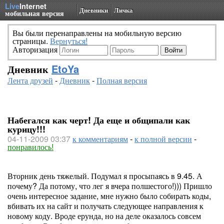
Live
Internet
Дневники
Личка
мобильная версия
Вы были перенаправлены на мобильную версию
страницы.
Вернуться!
Авторизация
Дневник
EtoYa
Лента друзей
-
Дневник
-
Полная версия
Набегался как черт! Да еще и общипали как
курицу!!!
04-11-2009 03:37
к комментариям
-
к полной версии
-
понравилось!
Вторник день тяжелый. Подумал я просыпаясь в 9.45. А
почему? Да потому, что лег я вчера полшестого!))) Пришло
очень интересное задание, мне нужно было собирать коды,
вбивать их на сайт и получать следующее направления к
новому коду. Вроде ерунда, но на деле оказалось совсем