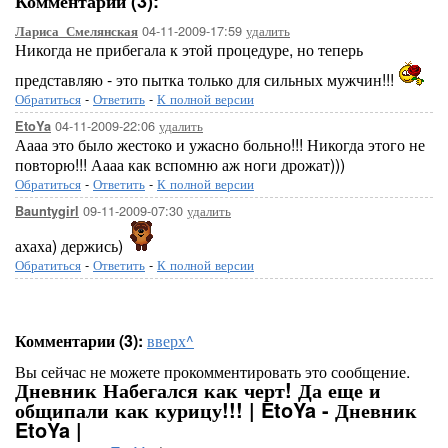
Комментарии (3):
04-11-2009-17:59
удалить
Лариса_Смелянская
Никогда не прибегала к этой процедуре, но теперь
представляю - это пытка только для сильных мужчин!!!
Обратиться
-
Ответить
-
К полной версии
04-11-2009-22:06
удалить
EtoYa
Аааа это было жестоко и ужасно больно!!! Никогда этого не
повторю!!! Аааа как вспомню аж ноги дрожат)))
Обратиться
-
Ответить
-
К полной версии
09-11-2009-07:30
удалить
Bauntygirl
ахаха) держись)
Обратиться
-
Ответить
-
К полной версии
Комментарии (3):
вверх^
Вы сейчас не можете прокомментировать это сообщение.
Дневник Набегался как черт! Да еще и
общипали как курицу!!! | EtoYa - Дневник
EtoYa |