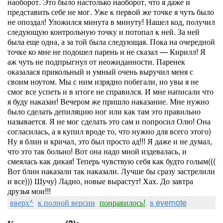
наоборот. Это было настолько наоборот, что я даже и
представить себе не мог. Уже к первой же точке я чуть было
не опоздал! Уложился минута в минуту! Нашел код, получил
следующую контрольную точку и потопал к ней. За ней
была еще одна, а за той была следующая. Пока на очередной
точке ко мне не подошел парень и не сказал — Кирилл! Я
аж чуть не подпрыгнул от неожиданности. Паренек
оказалася прикольный и умный очень выручил меня с
своим ноутом. Мы с ним изрядно побегали, но увы я не
смог все успеть и в итоге не справился. И мне написали что
я буду наказан! Вечером же пришло наказание. Мне нужно
было сделать депиляцию ног или как там это правильно
называется. Я не мог сделать это сам и попросил Олю! Она
согласилась, а я купил вроде то, что нужно для всего этого)
Ну я блин и кричал, это был просто ад!!! Я даже и не думал,
что это так больно! Вот она надо мной издевалась, и
смеялась как дикая! Теперь чувствую себя как будто голым(((
Вот блин наказали так наказали. Лучше бы сразу застрелили
и все))) Шучу) Ладно, новые вырастут! Хах. До завтра
друзья мои!!!
вверх^
к полной версии
понравилось!
в evernote