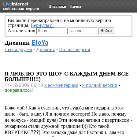
Live
Internet
Дневники
Личка
мобильная версия
Вы были перенаправлены на мобильную версию
страницы.
Вернуться!
Авторизация
Дневник
EtoYa
Лента друзей
-
Дневник
-
Полная версия
Я ЛЮБЛЮ ЭТО ШОУ С КАЖДЫМ ДНЕМ ВСЕ
БОЛЬШЕ!!!!!)
11-12-2009 06:10
к комментариям
-
к полной версии
-
понравилось!
Боже мой ! Как я счастлив, что судьба мне подарила этот
шанс - быть в шоу) Я в полном восторге! Не знаю, почему
не ложусь - эмоций куча) Эти ночные чатики с квертиксом -
очкариком стали дружной традицией))) Кто такой
КВЕРТИКС???) Это загадка даже для Басточки...мы его