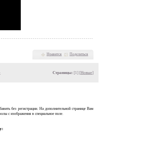
Нравится
Поделиться
»
Страницы:
[1] [
Новые
]
авить без регистрации. На дополнительной странице Вам
волы с изображения в специальное поле.
у: