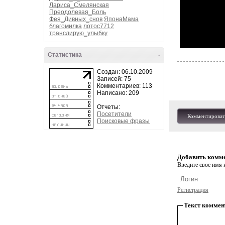
Лариса_Смелянская
Преодолевая_Боль
Фея_Дивных_снов
ЯпонаМама
благомилка
лотос7712
транслирую_улыбку
Статистика
-
Создан: 06.10.2009
Записей: 75
Комментариев: 113
Написано: 209
Отчеты:
Посетители
Комментироват
Поисковые фразы
Добавить комм
Введите свое имя и
Регистрация
Текст коммен