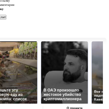
 ссылку
омментарии
нку
ешьте эту
В ОАЭ произошло
Все нов
овую еду из
жестокое убийство
падению
азина: список
криптомиллионера
Кавказе:
О проекте