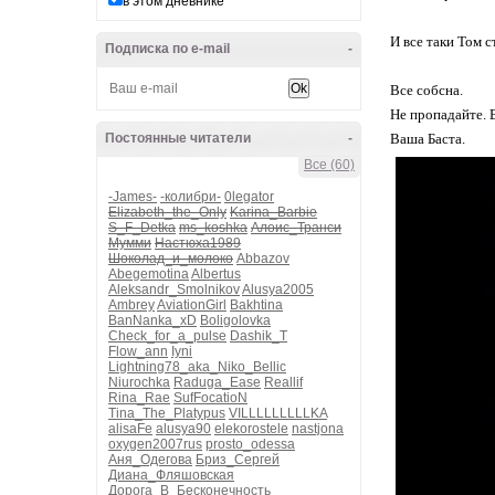
в этом дневнике
И все таки Том 
Подписка по e-mail
-
Все собсна.
Не пропадайте. 
Постоянные читатели
-
Ваша Баста.
Все (60)
-James-
-колибри-
0legator
Elizabeth_the_Only
Karina_Barbie
S_F_Detka
ms_koshka
Алоис_Транси
Мумми
Настюха1989
Шоколад_и_молоко
Abbazov
Abegemotina
Albertus
Aleksandr_Smolnikov
Alusya2005
Ambrey
AviationGirl
Bakhtina
BanNanka_xD
Boligolovka
Check_for_a_pulse
Dashik_T
Flow_ann
Iyni
Lightning78_aka_Niko_Bellic
Niurochka
Raduga_Ease
Reallif
Rina_Rae
SufFocatioN
Tina_The_Platypus
VILLLLLLLLLKA
alisaFe
alusya90
elekorostele
nastjona
oxygen2007rus
prosto_odessa
Аня_Одегова
Бриз_Сергей
Диана_Фляшовская
Дорога_В_Бесконечность