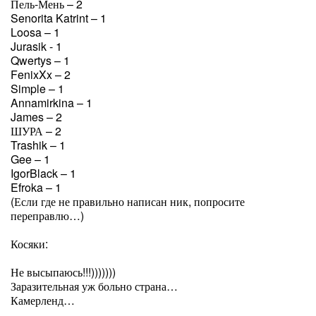
Пель-Мень – 2
Senorita Katrint – 1
Loosa – 1
Jurasik - 1
Qwertys – 1
FenixXx – 2
Simple – 1
Annamirkina – 1
James – 2
ШУРА – 2
Trashik – 1
Gee – 1
IgorBlack – 1
Efroka – 1
(Если где не правильно написан ник, попросите
переправлю…)
Косяки:
Не высыпаюсь!!!)))))))
Заразительная уж больно страна…
Камерленд…