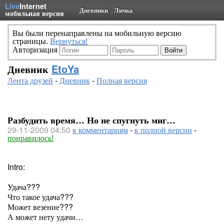
Live
Internet
Дневники
Личка
мобильная версия
Вы были перенаправлены на мобильную версию
страницы.
Вернуться!
Авторизация
Дневник
EtoYa
Лента друзей
-
Дневник
-
Полная версия
Разбудить время… Но не спугнуть миг…
29-11-2009 04:50
к комментариям
-
к полной версии
-
понравилось!
Intro:
Удача???
Что такое удача???
Может везение???
А может нету удачи…