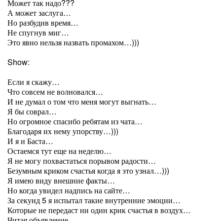
Может так надо???
А может заслуга…
Но разбудив время…
Не спугнув миг…
Это явно нельзя назвать промахом…)))
Show:
Если я скажу…
Что совсем не волновался…
И не думал о том что меня могут выгнать…
Я бы соврал…
Но огромное спасибо ребятам из чата…
Благодаря их нему упорству…)))
И я и Баста…
Остаемся тут еще на неделю…
Я не могу похвастаться порывом радости…
Безумным криком счастья когда я это узнал…)))
Я имею виду внешние факты…
Но когда увидел надпись на сайте…
За секунд 5 я испытал такие внутренние эмоции…
Которые не передаст ни один крик счастья в воздух…
Читая объявление…